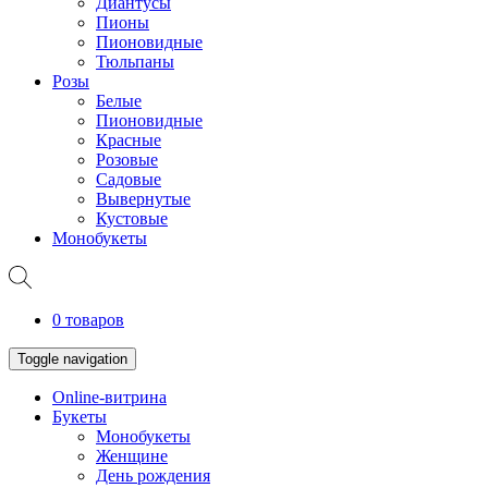
Диантусы
Пионы
Пионовидные
Тюльпаны
Розы
Белые
Пионовидные
Красные
Розовые
Садовые
Вывернутые
Кустовые
Монобукеты
0 товаров
Toggle navigation
Online-витрина
Букеты
Монобукеты
Женщине
День рождения