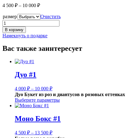
Диапазон
4 500
₽
–
10 000
₽
цен:
4
размер
Очистить
500 ₽
Количество
–
В корзину
10
Намекнуть о подарке
000 ₽
Вас также заинтересует
Дуо #1
Диапазон
4 000
₽
–
10 000
₽
цен:
Дуо Букет из роз и диантусов в розовых оттенках
4
Выберите параметры
000 ₽
–
10
Моно Бокс #1
000 ₽
Диапазон
4 500
₽
–
13 500
₽
цен: