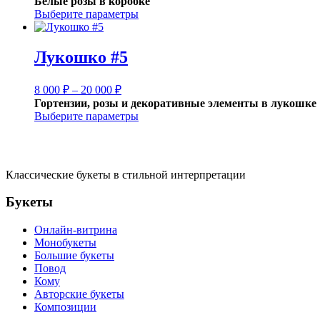
Белые розы в коробке
4
Выберите параметры
500 ₽
–
13
Лукошко #5
500 ₽
Диапазон
8 000
₽
–
20 000
₽
цен:
Гортензии, розы и декоративные элементы в лукошке
8
Выберите параметры
000 ₽
–
20
000 ₽
Классические букеты в стильной интерпретации
Букеты
Онлайн-витрина
Монобукеты
Большие букеты
Повод
Кому
Авторские букеты
Композиции